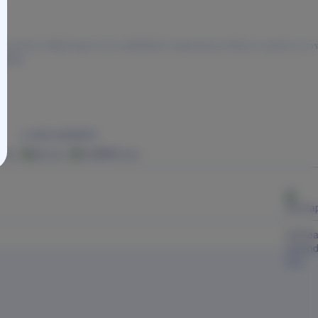
ารยอมรับมากที่สุดในอุตสาหกรรม เพื่อให้มั่นใจว่าผู้เล่นทุกคนจะได้รับความอุ่นใจจากการ
ยที่สุด
การันตีเกมลิขสิทธิ์แท้
็บไซต์สด
ชนะง่าย
ดในโลกดิจิทัล
ด้วยความสะดวกสบายในการเข้าถึงและโอกาสในการ
พสูง
และหนึ่งในแบรนด์ที่โดดเด่นที่สุดในขณะนี้ก็คือ
แพลต
Onyx55
ที่คุณเคยสัมผัส