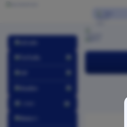
หน้าหลัก
โปรโมชั่น
VIP
พันธมิตร
ภาษา
ติดต่อเรา
English